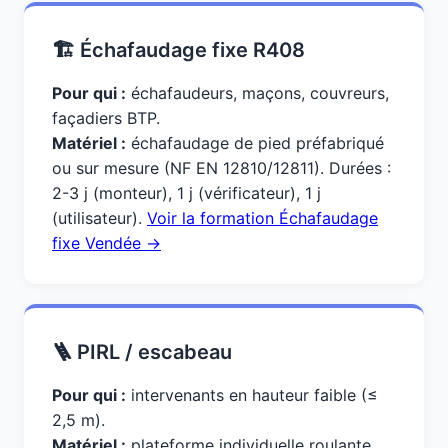
🏗️ Échafaudage fixe R408
Pour qui :
échafaudeurs, maçons, couvreurs,
façadiers BTP.
Matériel :
échafaudage de pied préfabriqué
ou sur mesure (NF EN 12810/12811). Durées :
2-3 j (monteur), 1 j (vérificateur), 1 j
(utilisateur).
Voir la formation Échafaudage
fixe Vendée →
🪜 PIRL / escabeau
Pour qui :
intervenants en hauteur faible (≤
2,5 m).
Matériel :
plateforme individuelle roulante