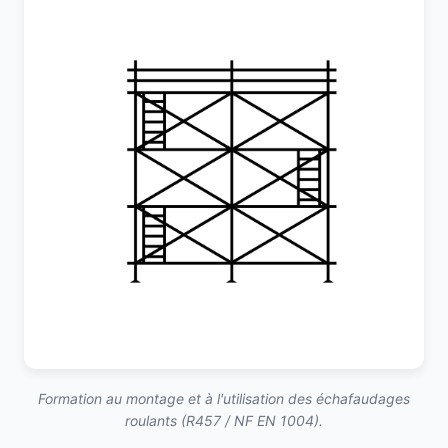
Formation au montage et à l'utilisation des échafaudages
roulants (R457 / NF EN 1004).