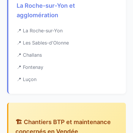
La Roche-sur-Yon et
agglomération
La Roche-sur-Yon
Les Sables-d'Olonne
Challans
Fontenay
Luçon
🏗️ Chantiers BTP et maintenance
concernés en Vendée