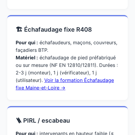
🏗️ Échafaudage fixe R408
Pour qui :
échafaudeurs, maçons, couvreurs,
façadiers BTP.
Matériel :
échafaudage de pied préfabriqué
ou sur mesure (NF EN 12810/12811). Durées :
2-3 j (monteur), 1 j (vérificateur), 1 j
(utilisateur).
Voir la formation Échafaudage
fixe Maine-et-Loire →
🪜 PIRL / escabeau
Pour qui :
intervenants en hauteur faible (≤