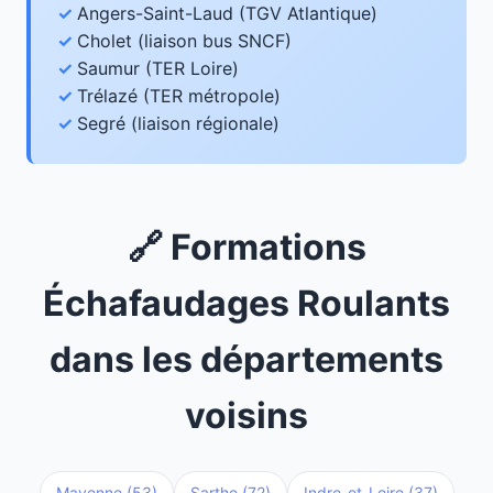
Angers-Saint-Laud (TGV Atlantique)
Cholet (liaison bus SNCF)
Saumur (TER Loire)
Trélazé (TER métropole)
Segré (liaison régionale)
🔗 Formations
Échafaudages Roulants
dans les départements
voisins
Mayenne (53)
Sarthe (72)
Indre-et-Loire (37)