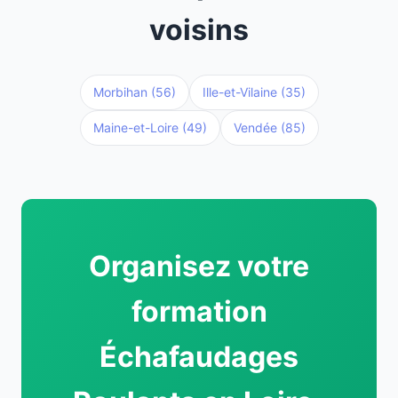
voisins
Morbihan (56)
Ille-et-Vilaine (35)
Maine-et-Loire (49)
Vendée (85)
Organisez votre
formation
Échafaudages