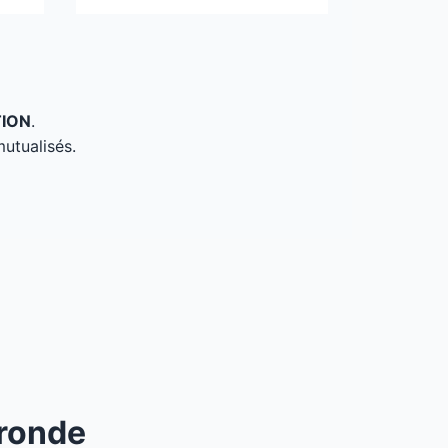
TION
.
mutualisés.
ironde