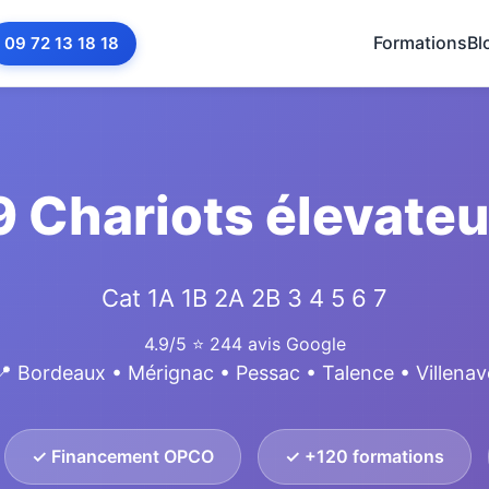
Formations
Bl
09 72 13 18 18
 Chariots élevateu
Cat 1A 1B 2A 2B 3 4 5 6 7
4.9/5
⭐ 244 avis Google
📍 Bordeaux • Mérignac • Pessac • Talence • Villenav
✓ Financement OPCO
✓ +120 formations