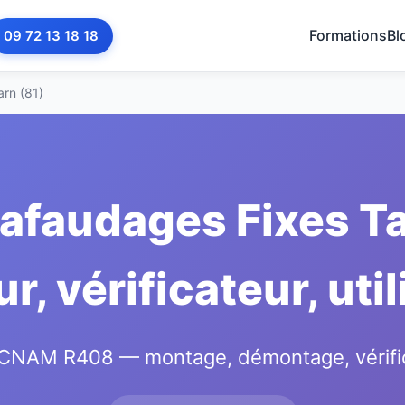
Formations
Bl
09 72 13 18 18
arn (81)
afaudages Fixes Tar
, vérificateur, uti
AM R408 — montage, démontage, vérificat