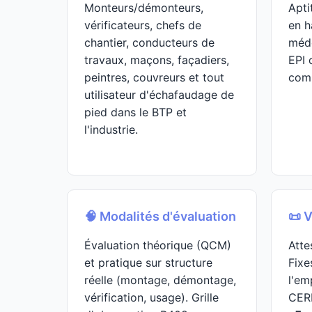
Monteurs/démonteurs,
Apti
vérificateurs, chefs de
en h
chantier, conducteurs de
méde
travaux, maçons, façadiers,
EPI 
peintres, couvreurs et tout
comp
utilisateur d'échafaudage de
pied dans le BTP et
l'industrie.
🧠 Modalités d'évaluation
📜 V
Évaluation théorique (QCM)
Atte
et pratique sur structure
Fixe
réelle (montage, démontage,
l'em
vérification, usage). Grille
CER