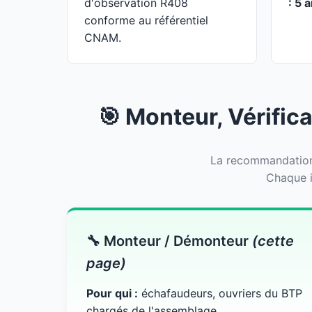
d'observation R408
: 5 
conforme au référentiel
CNAM.
🎯 Monteur, Vérifica
La recommandation 
Chaque i
🔧 Monteur / Démonteur
(cette
page)
Pour qui :
échafaudeurs, ouvriers du BTP
chargés de l'assemblage.