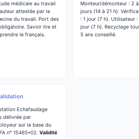
tude médicale au travail
Monteur/démonteur : 2 à
auteur attestée par la
jours (14 à 21 h). Vérifica
cine du travail. Port des
: 1 jour (7 h). Utilisateur :
obligatoire. Savoir lire et
jour (7 h). Recyclage tou
rendre le français.
5 ans conseillé.
alidation
station Echafaudage
s délivrée par
ployeur sur la base du
FA n° 15465*02.
Validité