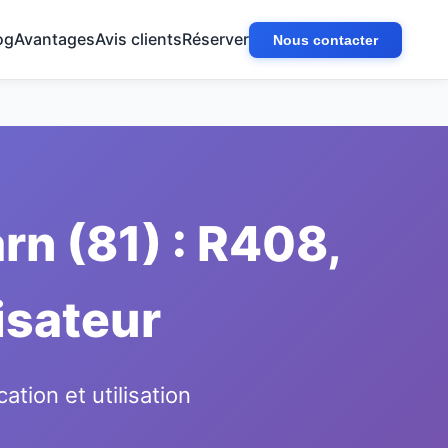
og
Avantages
Avis clients
Réserver
Nous contacter
n (81) : R408,
lisateur
ion et utilisation