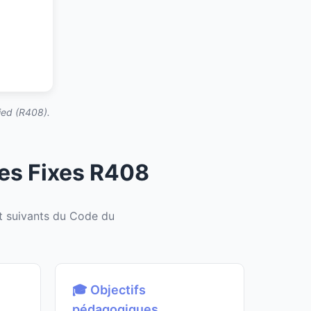
ied (R408).
es Fixes R408
 suivants du Code du
🎓 Objectifs
pédagogiques