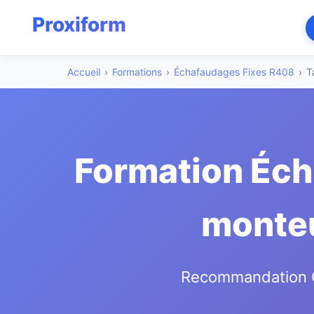
Accueil
›
Formations
›
Échafaudages Fixes R408
›
T
Formation Éch
monteur
Recommandation CN