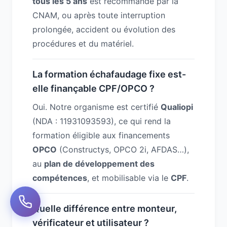
tous les 5 ans
est recommandé par la
CNAM, ou après toute interruption
prolongée, accident ou évolution des
procédures et du matériel.
La formation échafaudage fixe est-
elle finançable CPF/OPCO ?
Oui. Notre organisme est certifié
Qualiopi
(NDA : 11931093593), ce qui rend la
formation éligible aux financements
OPCO
(Constructys, OPCO 2i, AFDAS…),
au
plan de développement des
compétences
, et mobilisable via le
CPF
.
Quelle différence entre monteur,
vérificateur et utilisateur ?