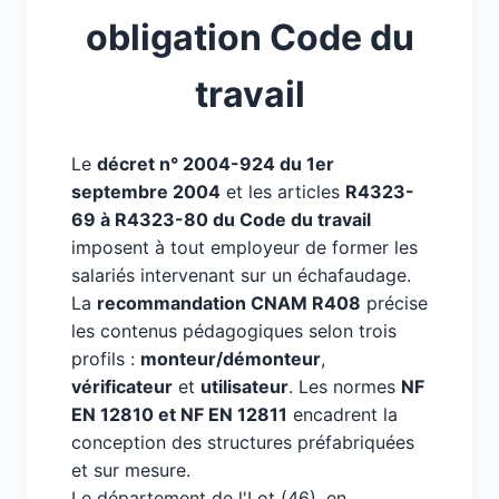
obligation Code du
travail
Le
décret n° 2004-924 du 1er
septembre 2004
et les articles
R4323-
69 à R4323-80 du Code du travail
imposent à tout employeur de former les
salariés intervenant sur un échafaudage.
La
recommandation CNAM R408
précise
les contenus pédagogiques selon trois
profils :
monteur/démonteur
,
vérificateur
et
utilisateur
. Les normes
NF
EN 12810 et NF EN 12811
encadrent la
conception des structures préfabriquées
et sur mesure.
Le département de l'Lot (46), en