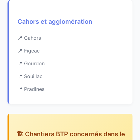
Cahors et agglomération
Cahors
Figeac
Gourdon
Souillac
Pradines
🏗️ Chantiers BTP concernés dans le