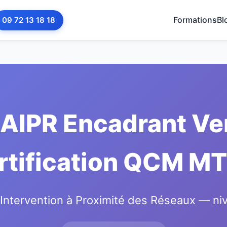
Formations
Bl
09 72 13 18 18
AIPR Encadrant Ve
rtification QCM M
'Intervention à Proximité des Réseaux — n