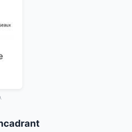
.
Encadrant