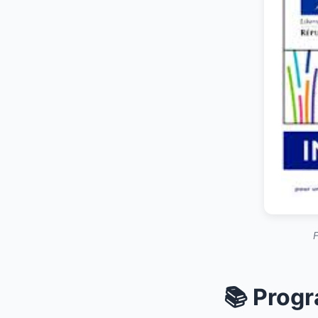
F
📚 Progr