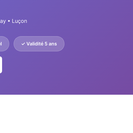
nay • Luçon
l
✓ Validité 5 ans