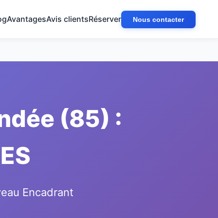
og
Avantages
Avis clients
Réserver
Nous contacter
ndée (85) :
TES
iveau Encadrant