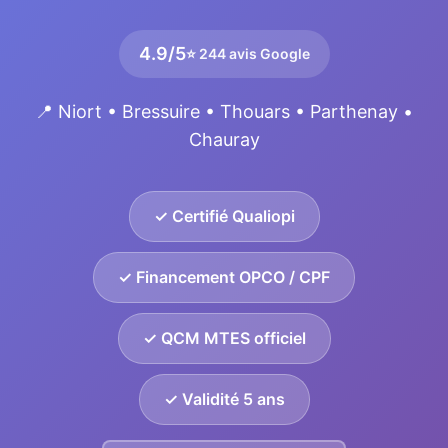
4.9/5
⭐ 244 avis Google
📍 Niort • Bressuire • Thouars • Parthenay •
Chauray
✓ Certifié Qualiopi
✓ Financement OPCO / CPF
✓ QCM MTES officiel
✓ Validité 5 ans