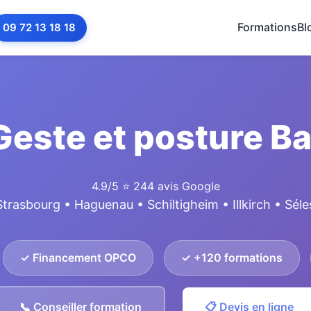
Formations
Bl
09 72 13 18 18
Geste et posture Ba
4.9/5
⭐ 244 avis Google
Strasbourg • Haguenau • Schiltigheim • Illkirch • Séle
✓ Financement OPCO
✓ +120 formations
📞 Conseiller formation
📋 Devis en ligne