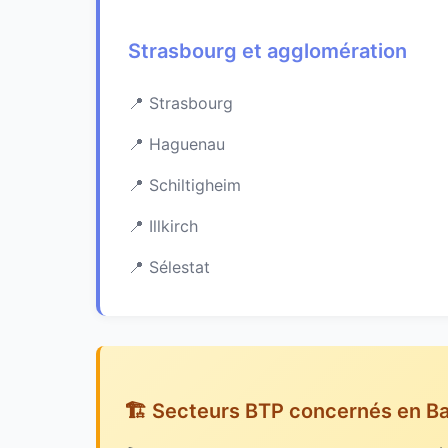
Strasbourg et agglomération
Strasbourg
Haguenau
Schiltigheim
Illkirch
Sélestat
🏗️ Secteurs BTP concernés en B