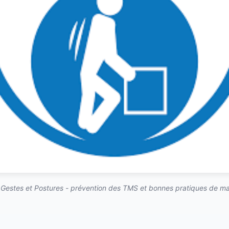
 Gestes et Postures - prévention des TMS et bonnes pratiques de ma