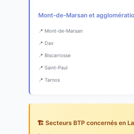
Mont-de-Marsan et agglomérati
Mont-de-Marsan
Dax
Biscarrosse
Saint-Paul
Tarnos
🏗️ Secteurs BTP concernés en L