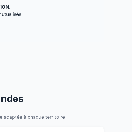
TION
.
mutualisés.
andes
 adaptée à chaque territoire :