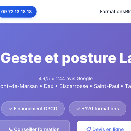
Formations
Bl
09 72 13 18 18
Geste et posture 
4.9/5
⭐ 244 avis Google
ont-de-Marsan • Dax • Biscarrosse • Saint-Paul • T
✓ Financement OPCO
✓ +120 formations
📞 Conseiller formation
📋 Devis en ligne