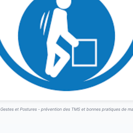
 Gestes et Postures - prévention des TMS et bonnes pratiques de ma