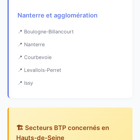
Nanterre et agglomération
Boulogne-Billancourt
Nanterre
Courbevoie
Levallois-Perret
Issy
🏗️ Secteurs BTP concernés en
Hauts-de-Seine