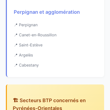
Perpignan et agglomération
Perpignan
Canet-en-Roussillon
Saint-Estève
Argelès
Cabestany
🏗️ Secteurs BTP concernés en
Pyrénées-Orientales