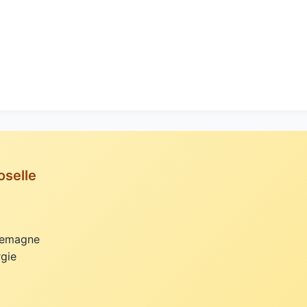
oselle
llemagne
rgie