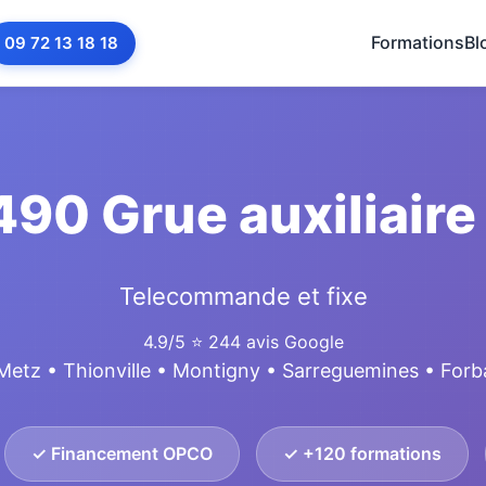
Formations
Bl
09 72 13 18 18
90 Grue auxiliaire
Telecommande et fixe
4.9/5
⭐ 244 avis Google
Metz • Thionville • Montigny • Sarreguemines • For
✓ Financement OPCO
✓ +120 formations