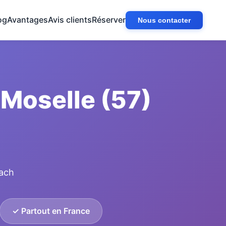
og
Avantages
Avis clients
Réserver
Nous contacter
 Moselle (57)
bach
✓ Partout en France