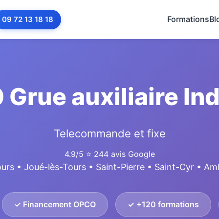
Formations
Bl
09 72 13 18 18
Grue auxiliaire Ind
Telecommande et fixe
4.9/5
⭐ 244 avis Google
ours • Joué-lès-Tours • Saint-Pierre • Saint-Cyr • Am
✓ Financement OPCO
✓ +120 formations