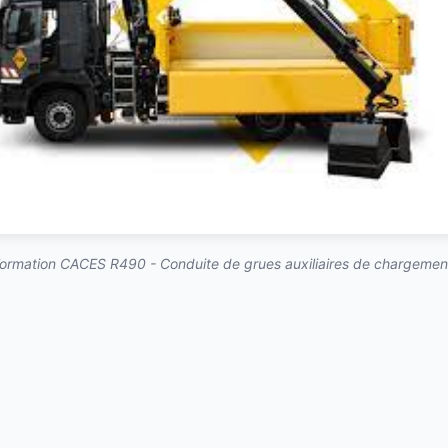
ormation CACES R490 - Conduite de grues auxiliaires de chargemen