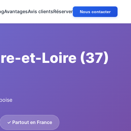
og
Avantages
Avis clients
Réserver
Nous contacter
re-et-Loire (37)
boise
✓ Partout en France