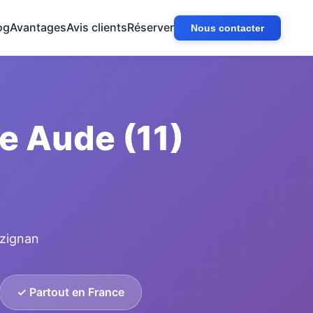
og
Avantages
Avis clients
Réserver
Nous contacter
e Aude (11)
ézignan
✓ Partout en France