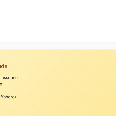
ude
rcassonne
e
offshore)