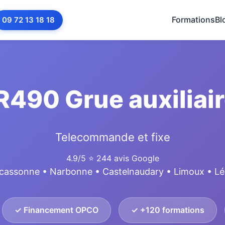
Formations
Bl
09 72 13 18 18
R490 Grue auxiliair
Telecommande et fixe
4.9/5
⭐ 244 avis Google
cassonne • Narbonne • Castelnaudary • Limoux • L
✓ Financement OPCO
✓ +120 formations