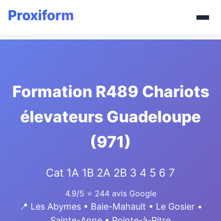
Formation R489 Chariots
élevateurs Guadeloupe
(971)
Cat 1A 1B 2A 2B 3 4 5 6 7
4.9/5
⭐ 244 avis Google
📍 Les Abymes • Baie-Mahault • Le Gosier •
Sainte-Anne • Pointe-à-Pitre