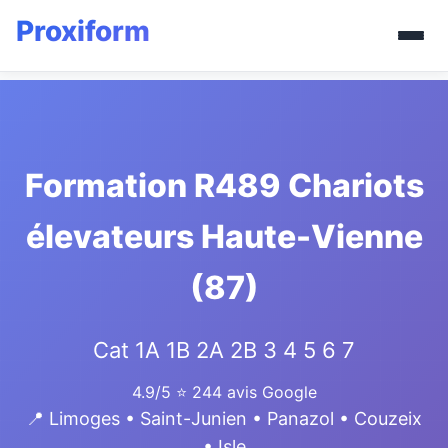
Formation R489 Chariots
élevateurs Haute-Vienne
(87)
Cat 1A 1B 2A 2B 3 4 5 6 7
4.9/5
⭐ 244 avis Google
📍 Limoges • Saint-Junien • Panazol • Couzeix
• Isle