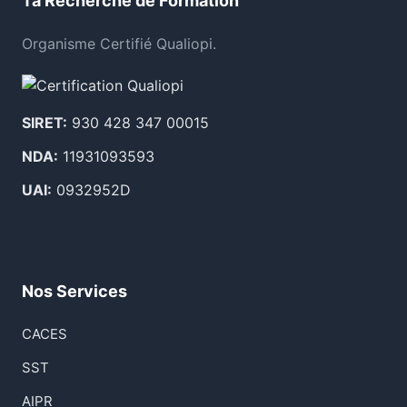
Ta Recherche de Formation
Organisme Certifié Qualiopi.
SIRET:
930 428 347 00015
NDA:
11931093593
UAI:
0932952D
Nos Services
CACES
SST
AIPR