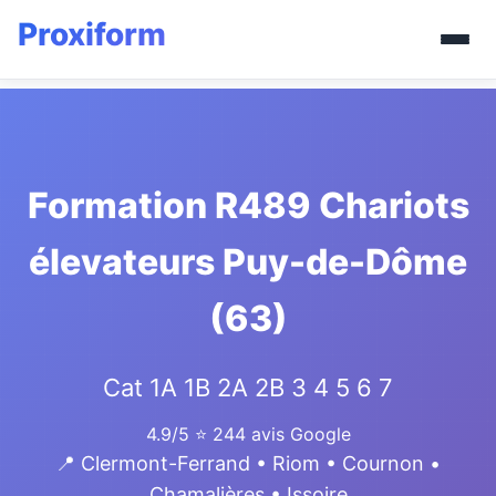
Formation R489 Chariots
élevateurs Puy-de-Dôme
(63)
Cat 1A 1B 2A 2B 3 4 5 6 7
4.9/5
⭐ 244 avis Google
📍 Clermont-Ferrand • Riom • Cournon •
Chamalières • Issoire