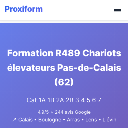
Formation R489 Chariots
élevateurs Pas-de-Calais
(62)
Cat 1A 1B 2A 2B 3 4 5 6 7
4.9/5
⭐ 244 avis Google
📍 Calais • Boulogne • Arras • Lens • Liévin