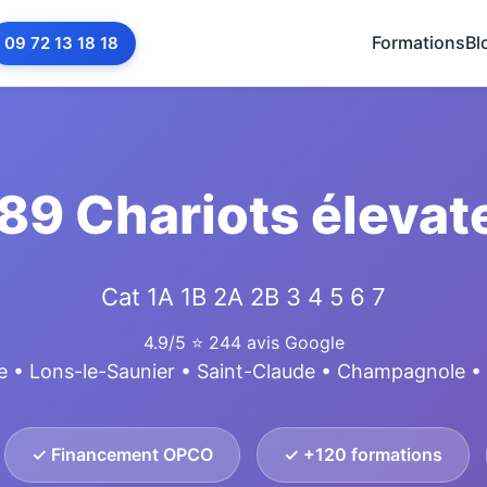
Formations
Bl
09 72 13 18 18
89 Chariots élevate
Cat 1A 1B 2A 2B 3 4 5 6 7
4.9/5
⭐ 244 avis Google
e • Lons-le-Saunier • Saint-Claude • Champagnole 
✓ Financement OPCO
✓ +120 formations