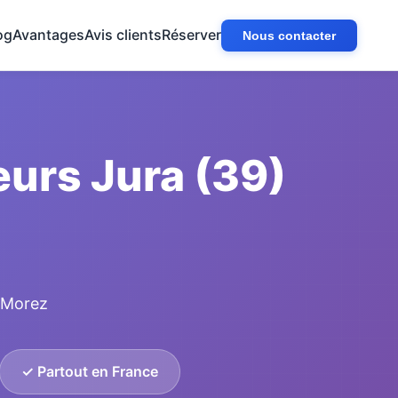
og
Avantages
Avis clients
Réserver
Nous contacter
urs Jura (39)
• Morez
✓ Partout en France