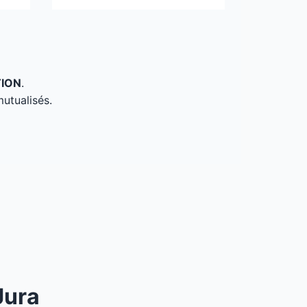
TION
.
mutualisés.
Jura