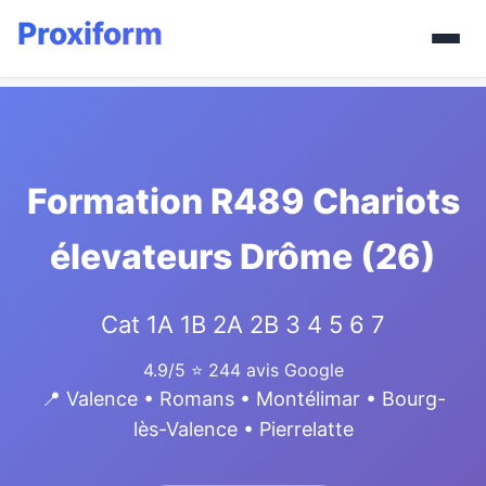
Formation R489 Chariots
élevateurs Drôme (26)
Cat 1A 1B 2A 2B 3 4 5 6 7
4.9/5
⭐ 244 avis Google
📍 Valence • Romans • Montélimar • Bourg-
lès-Valence • Pierrelatte