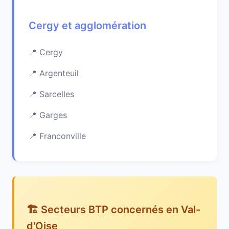
Cergy et agglomération
Cergy
Argenteuil
Sarcelles
Garges
Franconville
🏗️ Secteurs BTP concernés en Val-
d'Oise