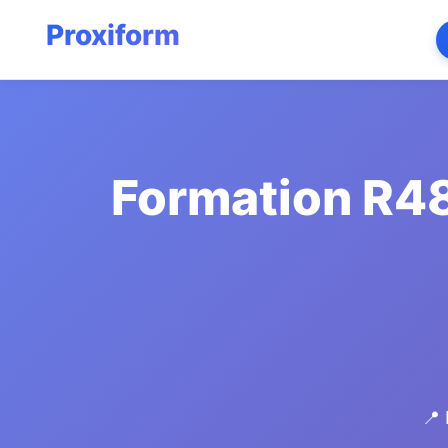
Formation R48
📍 