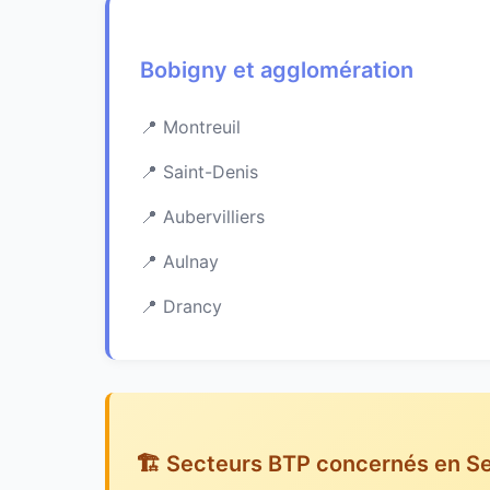
Bobigny et agglomération
Montreuil
Saint-Denis
Aubervilliers
Aulnay
Drancy
🏗️ Secteurs BTP concernés en S