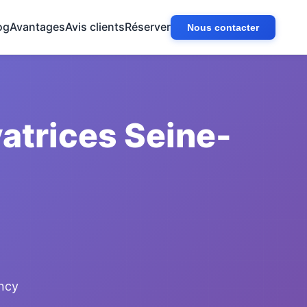
og
Avantages
Avis clients
Réserver
Nous contacter
atrices Seine-
ancy