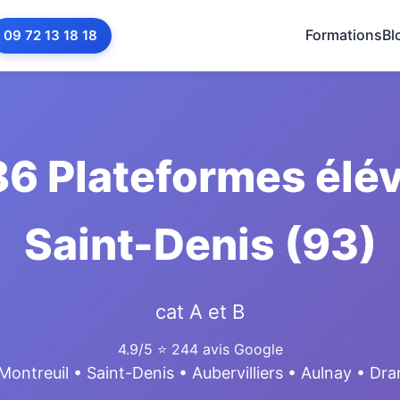
Formations
Bl
09 72 13 18 18
6 Plateformes élév
Saint-Denis (93)
cat A et B
4.9/5
⭐ 244 avis Google
Montreuil • Saint-Denis • Aubervilliers • Aulnay • Dr