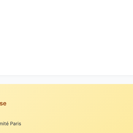
ise
ité Paris