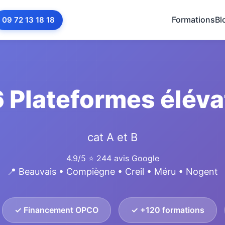
Formations
Bl
09 72 13 18 18
 Plateformes élévat
cat A et B
4.9/5
⭐ 244 avis Google
📍 Beauvais • Compiègne • Creil • Méru • Nogent
✓ Financement OPCO
✓ +120 formations