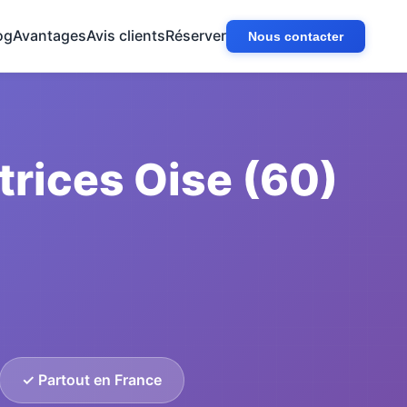
og
Avantages
Avis clients
Réserver
Nous contacter
rices Oise (60)
✓ Partout en France