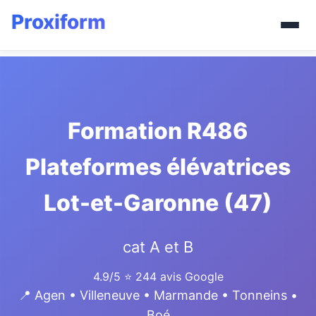
Formation R486
Plateformes élévatrices
Lot-et-Garonne (47)
cat A et B
4.9/5
⭐ 244 avis Google
📍 Agen • Villeneuve • Marmande • Tonneins •
Boé