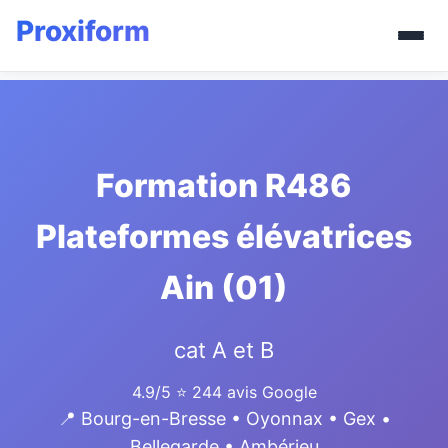
Formation R486
Plateformes élévatrices
Ain (01)
cat A et B
4.9/5
⭐ 244 avis Google
📍 Bourg-en-Bresse • Oyonnax • Gex •
Bellegarde • Ambérieu