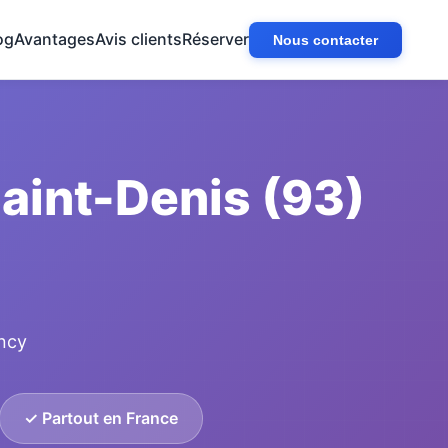
og
Avantages
Avis clients
Réserver
Nous contacter
aint-Denis (93)
ancy
✓ Partout en France