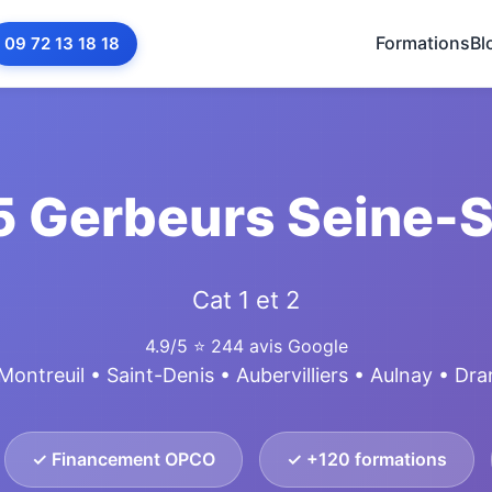
Formations
Bl
09 72 13 18 18
 Gerbeurs Seine-S
Cat 1 et 2
4.9/5
⭐ 244 avis Google
Montreuil • Saint-Denis • Aubervilliers • Aulnay • Dr
✓ Financement OPCO
✓ +120 formations