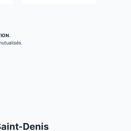
TION
.
mutualisés.
Saint-Denis