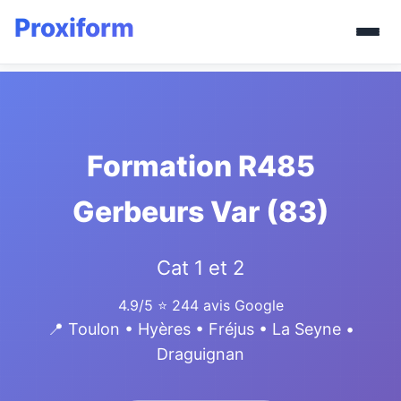
Formation R485
Gerbeurs Var (83)
Cat 1 et 2
4.9/5
⭐ 244 avis Google
📍 Toulon • Hyères • Fréjus • La Seyne •
Draguignan