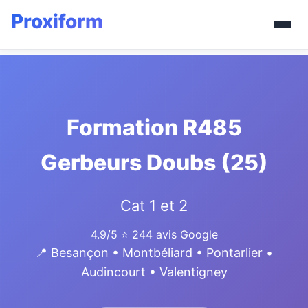
Formation R485
Gerbeurs Doubs (25)
Cat 1 et 2
4.9/5
⭐ 244 avis Google
📍 Besançon • Montbéliard • Pontarlier •
Audincourt • Valentigney