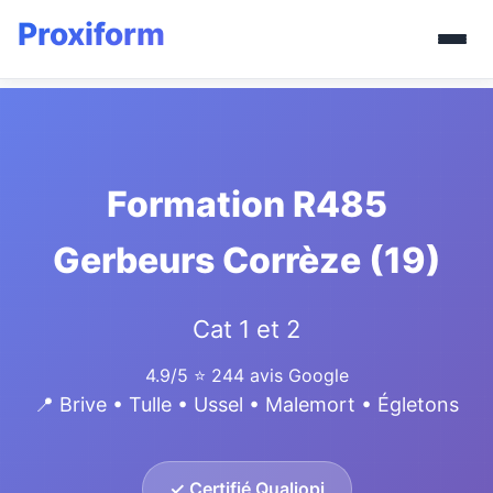
Formation R485
Gerbeurs Corrèze (19)
Cat 1 et 2
4.9/5
⭐ 244 avis Google
📍 Brive • Tulle • Ussel • Malemort • Égletons
✓ Certifié Qualiopi