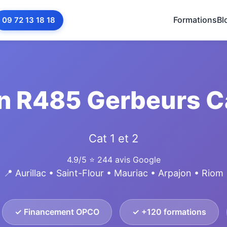
Formations
Bl
09 72 13 18 18
n R485 Gerbeurs Ca
Cat 1 et 2
4.9/5
⭐ 244 avis Google
📍 Aurillac • Saint-Flour • Mauriac • Arpajon • Riom
✓ Financement OPCO
✓ +120 formations