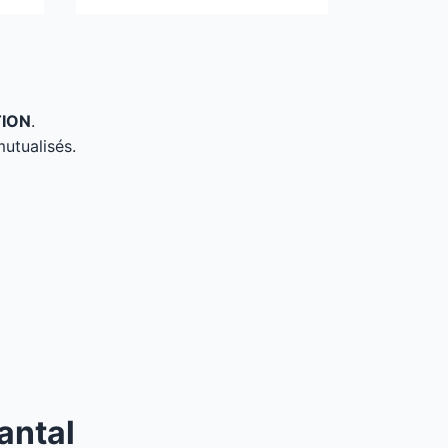
TION
.
mutualisés.
antal