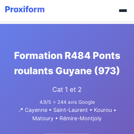
Formation R484 Ponts
roulants Guyane (973)
Cat 1 et 2
4.9/5
⭐ 244 avis Google
📍 Cayenne • Saint-Laurent • Kourou •
Matoury • Rémire-Montjoly