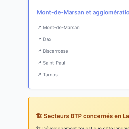
Mont-de-Marsan et agglomérati
Mont-de-Marsan
Dax
Biscarrosse
Saint-Paul
Tarnos
🏗️ Secteurs BTP concernés en L
Développement touristique côte landai