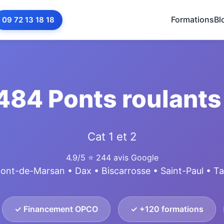
Formations
Bl
09 72 13 18 18
484 Ponts roulants
Cat 1 et 2
4.9/5
⭐ 244 avis Google
ont-de-Marsan • Dax • Biscarrosse • Saint-Paul • T
✓ Financement OPCO
✓ +120 formations