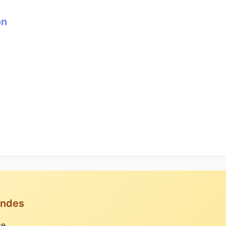
on
andes
se