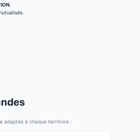
TION
.
mutualisés.
andes
 adaptée à chaque territoire :