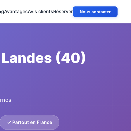
og
Avantages
Avis clients
Réserver
Nous contacter
 Landes (40)
arnos
✓ Partout en France