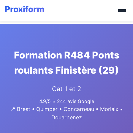
Formation R484 Ponts
roulants Finistère (29)
Cat 1 et 2
4.9/5
⭐ 244 avis Google
📍 Brest • Quimper • Concarneau • Morlaix •
Douarnenez