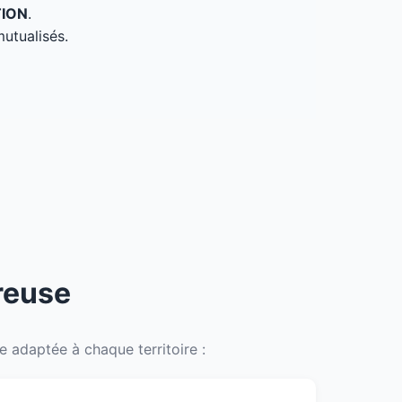
TION
.
mutualisés.
reuse
 adaptée à chaque territoire :