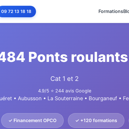
Formations
Bl
09 72 13 18 18
484 Ponts roulants
Cat 1 et 2
4.9/5
⭐ 244 avis Google
uéret • Aubusson • La Souterraine • Bourganeuf • Fel
✓ Financement OPCO
✓ +120 formations