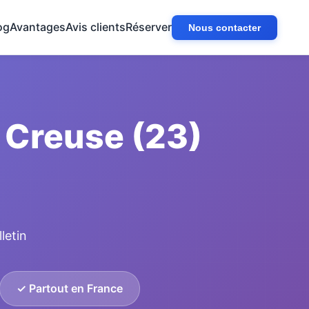
og
Avantages
Avis clients
Réserver
Nous contacter
 Creuse (23)
letin
✓ Partout en France