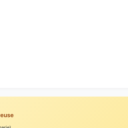
reuse
erie)