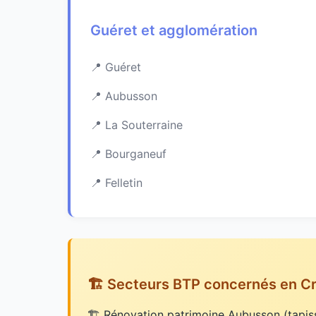
Guéret et agglomération
Guéret
Aubusson
La Souterraine
Bourganeuf
Felletin
🏗️ Secteurs BTP concernés en C
Rénovation patrimoine Aubusson (tapiss