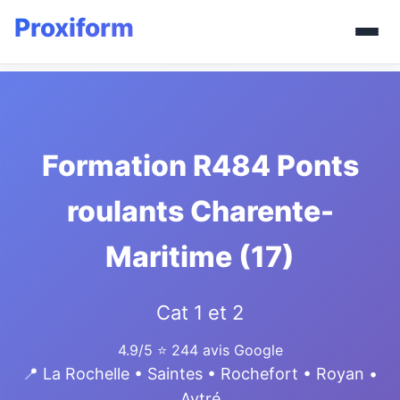
Formation R484 Ponts
roulants Charente-
Maritime (17)
Cat 1 et 2
4.9/5
⭐ 244 avis Google
📍 La Rochelle • Saintes • Rochefort • Royan •
Aytré