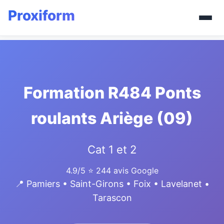
Formation R484 Ponts
roulants Ariège (09)
Cat 1 et 2
4.9/5
⭐ 244 avis Google
📍 Pamiers • Saint-Girons • Foix • Lavelanet •
Tarascon