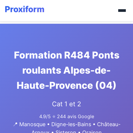
Formation R484 Ponts
roulants Alpes-de-
Haute-Provence (04)
Cat 1 et 2
4.9/5
⭐ 244 avis Google
📍 Manosque • Digne-les-Bains • Château-
Arnoux • Sisteron • Oraison