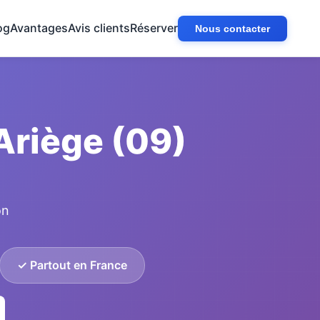
og
Avantages
Avis clients
Réserver
Nous contacter
Ariège (09)
on
✓ Partout en France