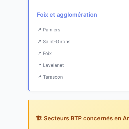
Foix et agglomération
Pamiers
Saint-Girons
Foix
Lavelanet
Tarascon
🏗️ Secteurs BTP concernés en A