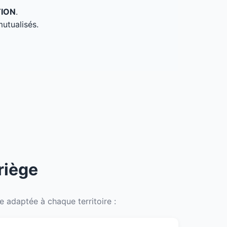
TION
.
mutualisés.
riège
 adaptée à chaque territoire :