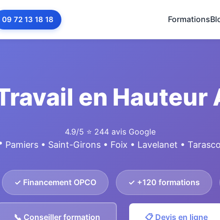
Formations
Bl
09 72 13 18 18
Travail en Hauteur 
4.9/5
⭐ 244 avis Google
 Pamiers • Saint-Girons • Foix • Lavelanet • Tarasc
✓ Financement OPCO
✓ +120 formations
📞 Conseiller formation
📋 Devis en ligne