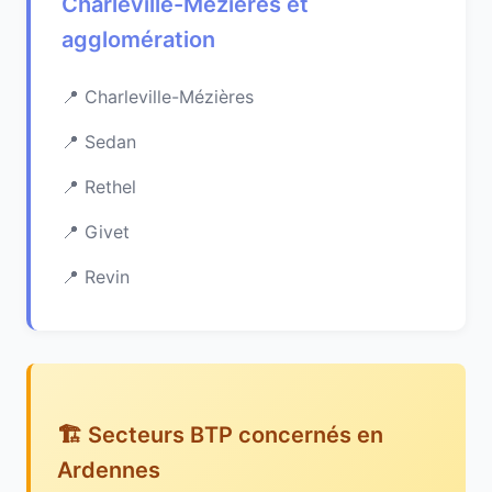
Charleville-Mézières et
agglomération
Charleville-Mézières
Sedan
Rethel
Givet
Revin
🏗️ Secteurs BTP concernés en
Ardennes