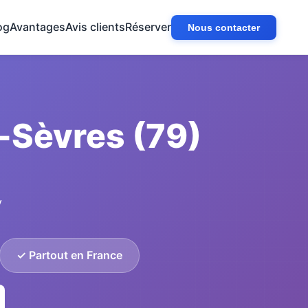
og
Avantages
Avis clients
Réserver
Nous contacter
-Sèvres (79)
y
✓ Partout en France