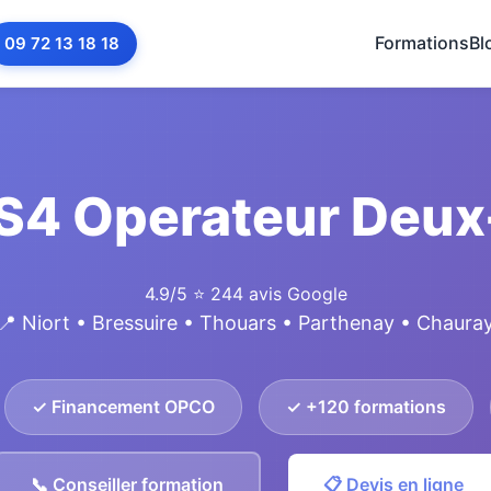
Formations
Bl
09 72 13 18 18
S4 Operateur Deux
4.9/5
⭐ 244 avis Google
📍 Niort • Bressuire • Thouars • Parthenay • Chaura
✓ Financement OPCO
✓ +120 formations
📞 Conseiller formation
📋 Devis en ligne