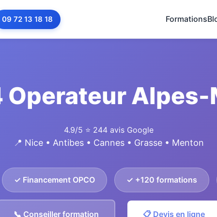
Formations
Bl
09 72 13 18 18
 Operateur Alpes-
4.9/5
⭐ 244 avis Google
📍 Nice • Antibes • Cannes • Grasse • Menton
✓ Financement OPCO
✓ +120 formations
📞 Conseiller formation
📋 Devis en ligne