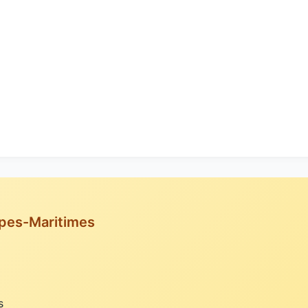
lpes-Maritimes
s