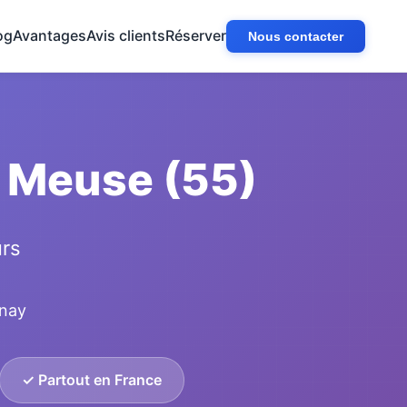
og
Avantages
Avis clients
Réserver
Nous contacter
 Meuse (55)
urs
enay
✓ Partout en France