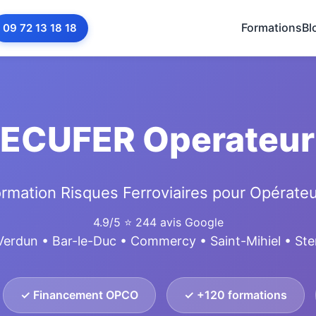
Formations
Bl
09 72 13 18 18
SECUFER Operateur
rmation Risques Ferroviaires pour Opérate
4.9/5
⭐ 244 avis Google
Verdun • Bar-le-Duc • Commercy • Saint-Mihiel • St
✓ Financement OPCO
✓ +120 formations