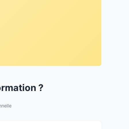
ormation ?
nnelle