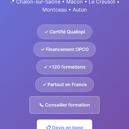
📍 Chalon-sur-Saône • Mâcon • Le Creusot •
Montceau • Autun
✓ Certifié Qualiopi
✓ Financement OPCO
✓ +120 formations
✓ Partout en France
📞 Conseiller formation
📋 Devis en ligne