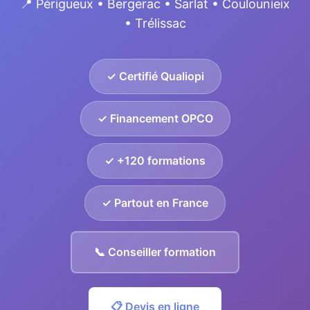
📍 Périgueux • Bergerac • Sarlat • Coulounieix
• Trélissac
✓ Certifié Qualiopi
✓ Financement OPCO
✓ +120 formations
✓ Partout en France
📞 Conseiller formation
📋 Devis en ligne