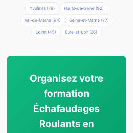
Yvelines (78)
Hauts-de-Seine (92)
Val-de-Marne (94)
Seine-et-Marne (77)
Loiret (45)
Eure-et-Loir (28)
Organisez votre
formation
Échafaudages
Roulants en