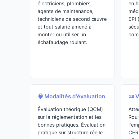
électriciens, plombiers,
en h
agents de maintenance,
méde
techniciens de second œuvre
EPI 
et tout salarié amené à
sécu
monter ou utiliser un
comp
échafaudage roulant.
🧠 Modalités d'évaluation
📜 V
Évaluation théorique (QCM)
Atte
sur la réglementation et les
Roul
bonnes pratiques. Évaluation
l'em
pratique sur structure réelle :
CER