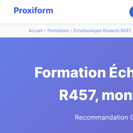
Accueil
›
Formations
›
Échafaudages Roulants R457
Formation Éch
R457, mont
Recommandation CN