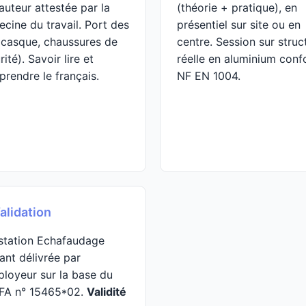
auteur attestée par la
(théorie + pratique), en
cine du travail. Port des
présentiel sur site ou en
(casque, chaussures de
centre. Session sur struc
rité). Savoir lire et
réelle en aluminium con
rendre le français.
NF EN 1004.
alidation
station Echafaudage
ant délivrée par
ployeur sur la base du
FA n° 15465*02.
Validité