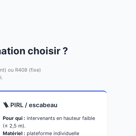
ation choisir ?
ant) ou R408 (fixe)
l.
🪜 PIRL / escabeau
Pour qui :
intervenants en hauteur faible
(≤ 2,5 m).
Matériel :
plateforme individuelle