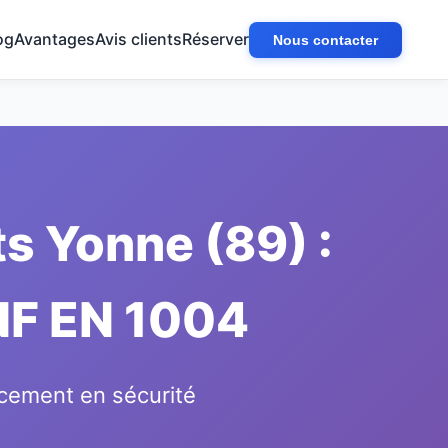
og
Avantages
Avis clients
Réserver
Nous contacter
s Yonne (89) :
 NF EN 1004
cement en sécurité