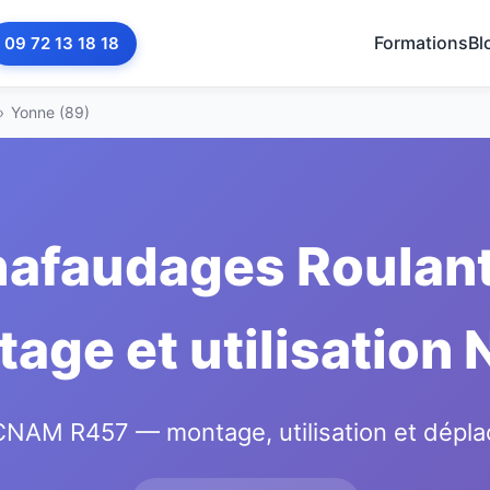
Formations
Bl
09 72 13 18 18
›
Yonne (89)
afaudages Roulant
age et utilisation
AM R457 — montage, utilisation et dépla