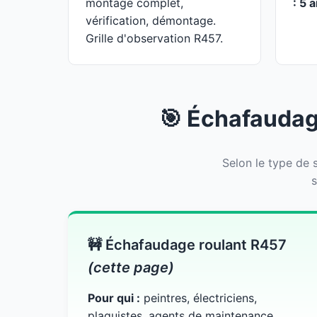
montage complet,
: 5 
vérification, démontage.
Grille d'observation R457.
🎯 Échafaudage
Selon le type de s
s
🚧 Échafaudage roulant R457
(cette page)
Pour qui :
peintres, électriciens,
plaquistes, agents de maintenance.