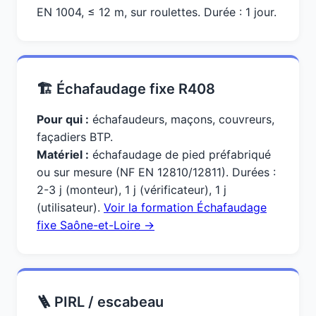
EN 1004, ≤ 12 m, sur roulettes. Durée : 1 jour.
🏗️ Échafaudage fixe R408
Pour qui :
échafaudeurs, maçons, couvreurs,
façadiers BTP.
Matériel :
échafaudage de pied préfabriqué
ou sur mesure (NF EN 12810/12811). Durées :
2-3 j (monteur), 1 j (vérificateur), 1 j
(utilisateur).
Voir la formation Échafaudage
fixe Saône-et-Loire →
🪜 PIRL / escabeau