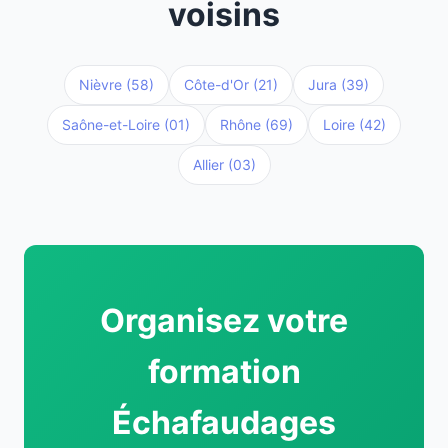
voisins
Nièvre (58)
Côte-d'Or (21)
Jura (39)
Saône-et-Loire (01)
Rhône (69)
Loire (42)
Allier (03)
Organisez votre
formation
Échafaudages