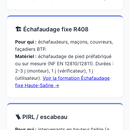
🏗️ Échafaudage fixe R408
Pour qui :
échafaudeurs, maçons, couvreurs,
façadiers BTP.
Matériel :
échafaudage de pied préfabriqué
ou sur mesure (NF EN 12810/12811). Durées :
2-3 j (monteur), 1 j (vérificateur), 1 j
(utilisateur).
Voir la formation Échafaudage
fixe Haute-Saône →
🪜 PIRL / escabeau
Pour qui :
intervenants en hauteur faible (≤