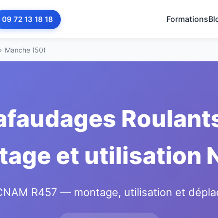
Formations
Bl
09 72 13 18 18
›
Manche (50)
afaudages Roulants
age et utilisation
AM R457 — montage, utilisation et dépla