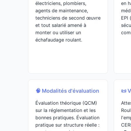
électriciens, plombiers,
en h
agents de maintenance,
méde
techniciens de second œuvre
EPI 
et tout salarié amené à
sécu
monter ou utiliser un
comp
échafaudage roulant.
🧠 Modalités d'évaluation
📜 V
Évaluation théorique (QCM)
Atte
sur la réglementation et les
Roul
bonnes pratiques. Évaluation
l'em
pratique sur structure réelle :
CER